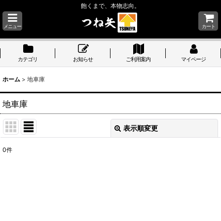
飽くまで、本物志向。
メニュー
カート
カテゴリ
お知らせ
ご利用案内
マイページ
ホーム
>
地車庫
地車庫
表示順変更
閉じる
0
件
表示数
:
並び順
:
絞り込む