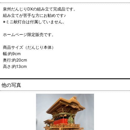
泉州だんじりDXの組み立て完成品です。
組み立てが苦手な方にお勧めです♪
※ミニ献灯台は付属していません。
ホームページ限定販売です。
商品サイズ（だんじり本体）
幅:約9cm
奥行:約20cm
高さ:約13cm
他の写真