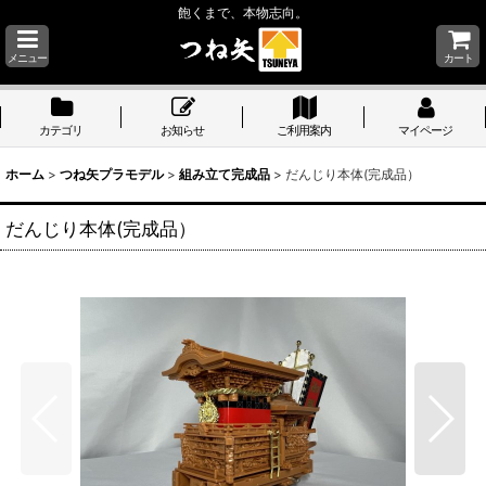
飽くまで、本物志向。
メニュー
カート
カテゴリ
お知らせ
ご利用案内
マイページ
ホーム
>
つね矢プラモデル
>
組み立て完成品
>
だんじり本体(完成品）
だんじり本体(完成品）